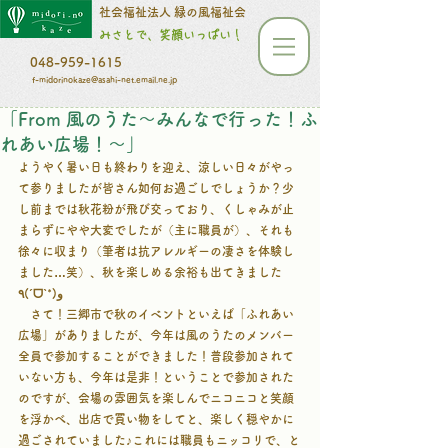
​​​​​社会福祉法人 緑の風福祉会
みさとで、笑顔いっぱい！
048-959-1615
f-midorinokaze@asahi-net.email.ne.jp
「From 風のうた～みんなで行った！ふ
れあい広場！～」
ようやく暑い日も終わりを迎え、涼しい日々がやっ
て参りましたが皆さん如何お過ごしでしょうか？少
し前までは秋花粉が飛び交っており、くしゃみが止
まらずにやや大変でしたが（主に職員が）、それも
徐々に収まり（筆者は抗アレルギーの凄さを体験し
ました…笑）、秋を楽しめる余裕も出てきました
٩(ˊᗜˋ*)و
　さて！三郷市で秋のイベントといえば「ふれあい
広場」がありましたが、今年は風のうたのメンバー
全員で参加することができました！普段参加されて
いない方も、今年は是非！ということで参加された
のですが、会場の雰囲気を楽しんでニコニコと笑顔
を浮かべ、出店で買い物をしてと、楽しく穏やかに
過ごされていました♪これには職員もニッコリで、と