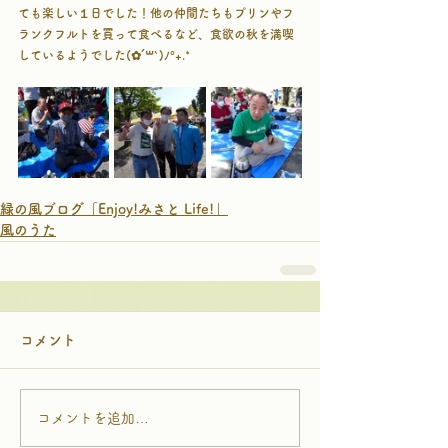
ても楽しい１日でした！他の仲間たちもプリンやフ
ランクフルトを買って食べるなど、食欲の秋を満喫
しているようでした(✿´꒳`)ﾉ°+.*
緑の風ブログ「Enjoy!みさと Life!」
風のうた
コメント
コメントを追加…