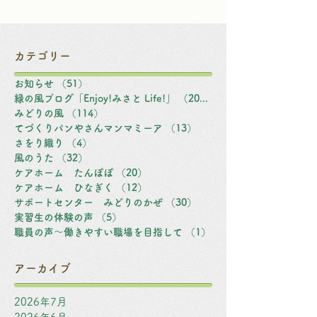
カテゴリー
お知らせ
（51）
51件の記事
緑の風ブログ「Enjoy!みさと Life!」
（203）
203件の記事
みどりの風
（114）
114件の記事
てづくりパンやさんマンマミーア
（13）
13件の記事
さをり織り
（4）
4件の記事
風のうた
（32）
32件の記事
ケアホーム たんぽぽ
（20）
20件の記事
ケアホーム ひなぎく
（12）
12件の記事
サポートセンター みどりのかぜ
（30）
30件の記事
実習生の体験の声
（5）
5件の記事
職員の声～働きやすい職場を目指して
（1）
1件の記事
アーカイブ
2026年7月