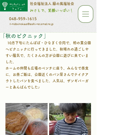
​​​​​社会福祉法人 緑の風福祉会
みさとで、笑顔いっぱい！
048-959-1615
f-midorinokaze@asahi-net.email.ne.jp
「秋のピクニック」
  10月下旬にたんぽぽ・ひなぎく合同で、柏の葉公園
へピクニックに行ってきました。秋晴れの過ごしや
すい陽気で、たくさんの方が公園に遊びに来ていま
した。
ホームの仲間も広場のベンチに座り、みんなで昼食
に。お昼ご飯は、公園近くのパン屋さんでテイクア
ウトしたパンを食べました。人気は、ザンギバーガ
ーとあんぱんでした♪