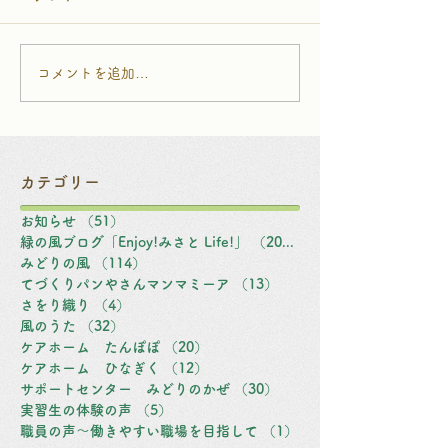
コメントを追加…
カテゴリー
お知らせ
（51）
51件の記事
緑の風ブログ「Enjoy!みさと Life!」
（203）
203件の記事
みどりの風
（114）
114件の記事
てづくりパンやさんマンマミーア
（13）
13件の記事
さをり織り
（4）
4件の記事
風のうた
（32）
32件の記事
ケアホーム たんぽぽ
（20）
20件の記事
ケアホーム ひなぎく
（12）
12件の記事
サポートセンター みどりのかぜ
（30）
30件の記事
実習生の体験の声
（5）
5件の記事
職員の声～働きやすい職場を目指して
（1）
1件の記事