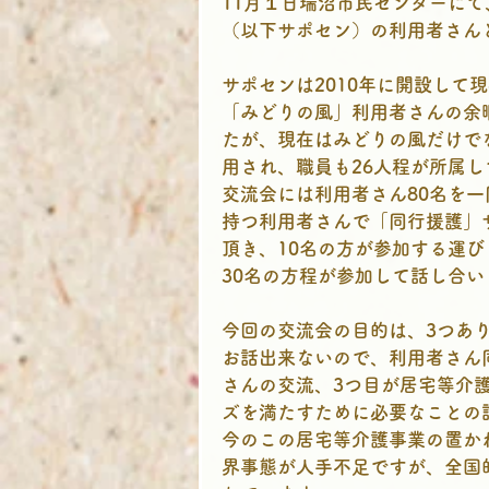
11月１日瑞沼市民センターに
（以下サポセン）の利用者さん
サポセンは2010年に開設して
「みどりの風」利用者さんの余
たが、現在はみどりの風だけで
用され、職員も26人程が所属し
交流会には利用者さん80名を
持つ利用者さんで「同行援護」
頂き、10名の方が参加する運び
30名の方程が参加して話し合
今回の交流会の目的は、3つあ
お話出来ないので、利用者さん
さんの交流、3つ目が居宅等介
ズを満たすために必要なことの
今のこの居宅等介護事業の置か
界事態が人手不足ですが、全国