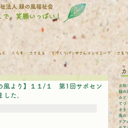
​社会福祉法人 緑の風福祉会
とで、笑顔いっぱい！
らく
くらす
ささえる
てづくりパンやさんマンマミーア
さを
カ
の風より】１１/１ 第1回サポセン
お知
緑の風
ました。
みど
てづ
さを
風の
ケア
ケア