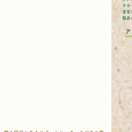
サポ
実習
職員
ア