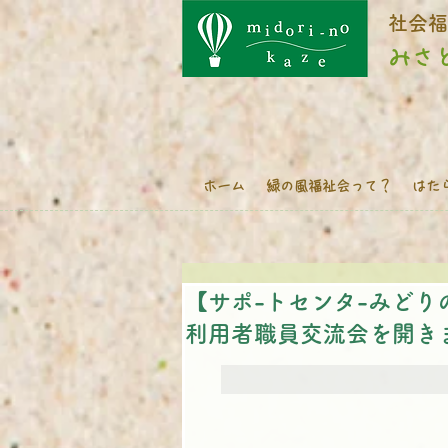
​​​​
みさ
ホーム
緑の風福祉会って？
はた
【サポ-トセンタ-みどり
利用者職員交流会を開き