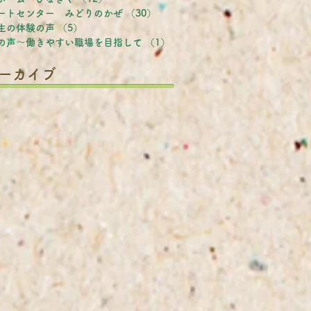
ートセンター みどりのかぜ
（30）
30件の記事
生の体験の声
（5）
5件の記事
の声～働きやすい職場を目指して
（1）
1件の記事
ーカイブ