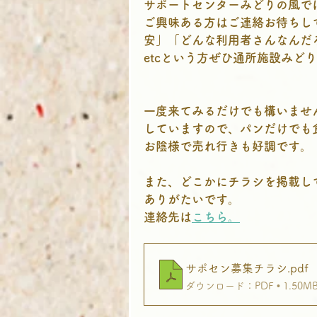
サポートセンターみどりの風で
ご興味ある方はご連絡お待ちし
安」「どんな利用者さんなんだ
etcという方ぜひ通所施設みど
一度来てみるだけでも構いませ
していますので、パンだけでも
お陰様で売れ行きも好調です。
また、どこかにチラシを掲載し
ありがたいです。
連絡先は
こちら。
サポセン募集チラシ
.pdf
ダウンロード：PDF • 1.50M