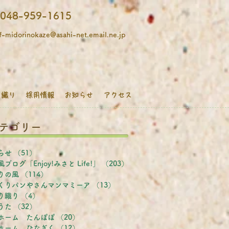
048-959-1615
f-midorinokaze@asahi-net.email.ne.jp
り織り
採用情報
お知らせ
アクセス
テゴリー
らせ
（51）
51件の記事
ブログ「Enjoy!みさと Life!」
（203）
203件の記事
りの風
（114）
114件の記事
くりパンやさんマンマミーア
（13）
13件の記事
り織り
（4）
4件の記事
うた
（32）
32件の記事
ホーム たんぽぽ
（20）
20件の記事
ホーム ひなぎく
（12）
12件の記事