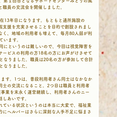
て、第１回目となるサポートセンターみどりの風
と職員の交流会を開催しました。
現在13年目になります。もともと通所施設の
暇支援を充実させることを目的で創設されまし
なく、地域の利用者も増えて、毎月80人弱が利
ています。
一同にというのは難しいので、今回は視覚障害を
サービスの利用の方18名の方にお声がけさせて
となりました。職員は20名の方が参加して合計
いとなりました。
ります。1つは、普段利用者さん同士はなかなか
同士の交流になること。2つ目は職員と利用者
護事業を末永く運営継続し、利用者さんのニー
話しあいです。
れている状況というのは本当に大変で、福祉業
的にヘルパーはさらに深刻な人手不足に悩まさ