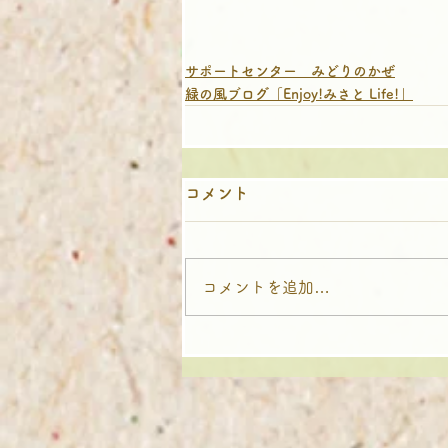
サポートセンター みどりのかぜ
緑の風ブログ「Enjoy!みさと Life!」
コメント
コメントを追加…