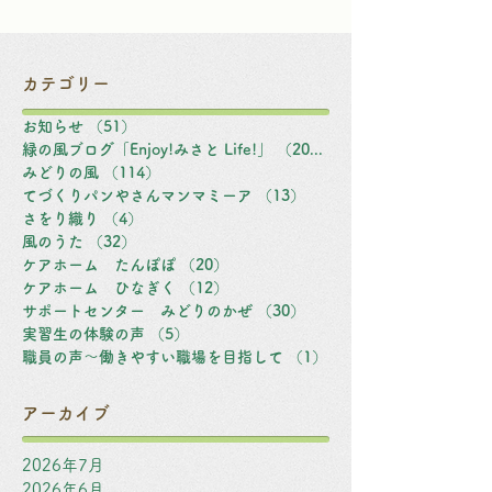
カテゴリー
お知らせ
（51）
51件の記事
緑の風ブログ「Enjoy!みさと Life!」
（203）
203件の記事
みどりの風
（114）
114件の記事
てづくりパンやさんマンマミーア
（13）
13件の記事
さをり織り
（4）
4件の記事
風のうた
（32）
32件の記事
ケアホーム たんぽぽ
（20）
20件の記事
ケアホーム ひなぎく
（12）
12件の記事
サポートセンター みどりのかぜ
（30）
30件の記事
実習生の体験の声
（5）
5件の記事
職員の声～働きやすい職場を目指して
（1）
1件の記事
アーカイブ
2026年7月
2026年6月