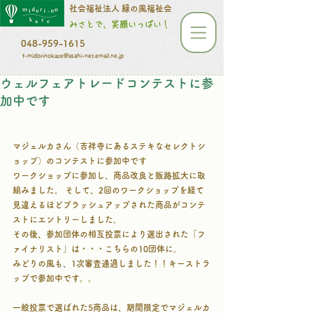
​​​​​社会福祉法人 緑の風福祉会
みさとで、笑顔いっぱい！
048-959-1615
f-midorinokaze@asahi-net.email.ne.jp
ウェルフェアトレードコンテストに参
加中です
マジェルカさん（吉祥寺にあるステキなセレクトシ
ョップ）のコンテストに参加中です
ワークショップに参加し、商品改良と販路拡大に取
組みました。 そして、2回のワークショップを経て
見違えるほどブラッシュアップされた商品がコンテ
ストにエントリーしました。
その後、参加団体の相互投票により選出された「フ
ァイナリスト」は・・・こちらの10団体に。
みどりの風も、1次審査通過しました！！キーストラ
ップで参加中です。。
一般投票で選ばれた5商品は、期間限定でマジェルカ