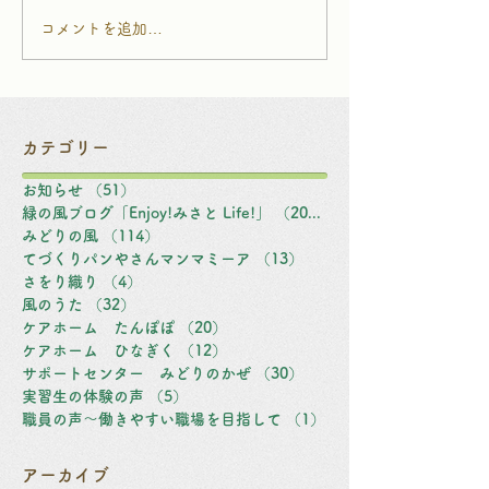
コメントを追加…
カテゴリー
お知らせ
（51）
51件の記事
緑の風ブログ「Enjoy!みさと Life!」
（203）
203件の記事
みどりの風
（114）
114件の記事
てづくりパンやさんマンマミーア
（13）
13件の記事
さをり織り
（4）
4件の記事
風のうた
（32）
32件の記事
ケアホーム たんぽぽ
（20）
20件の記事
ケアホーム ひなぎく
（12）
12件の記事
サポートセンター みどりのかぜ
（30）
30件の記事
実習生の体験の声
（5）
5件の記事
職員の声～働きやすい職場を目指して
（1）
1件の記事
アーカイブ