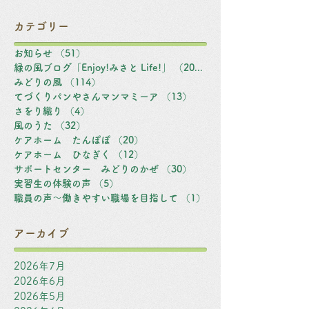
カテゴリー
お知らせ
（51）
51件の記事
緑の風ブログ「Enjoy!みさと Life!」
（203）
203件の記事
みどりの風
（114）
114件の記事
てづくりパンやさんマンマミーア
（13）
13件の記事
さをり織り
（4）
4件の記事
風のうた
（32）
32件の記事
ケアホーム たんぽぽ
（20）
20件の記事
ケアホーム ひなぎく
（12）
12件の記事
サポートセンター みどりのかぜ
（30）
30件の記事
実習生の体験の声
（5）
5件の記事
職員の声～働きやすい職場を目指して
（1）
1件の記事
アーカイブ
2026年7月
2026年6月
2026年5月