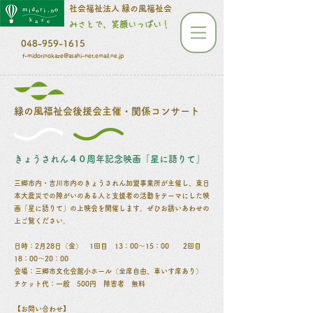
​​​​​社会福祉法人 緑の風福祉会
みさとで、笑顔いっぱい！
048-959-1615
f-midorinokaze@asahi-net.email.ne.jp
​緑の風福祉会後援会主催・関係コンサート
きょうされん４０周年記念映画「星に語りて」
​三郷市内・吉川市内の
きょうされん
加盟事業所が主催し、東日
本大震災での障がいのある人と支援者の活動をテーマにした映
画「星に語りて」の上映会を開催します。ぜひお誘いあわせの
上ご覧ください。
日時：2月28日（金） 1回目 13：00～15：00 2回目
18：00～20：00
会場：三郷市文化会館小ホール（全席自由、車いす席あり）
​チケット代：一般 500円 障害者 無料
​ ​
【お問い合わせ】