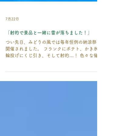
7月22日
「射的で景品と一緒に雷が落ちました！」
つい先日、みどりの風では毎年恒例の納涼祭が
開催されました。 フランクにポテト、かき氷、
輪投げにくじ引き、そして射的…！ 色々な催し
物がありましたが、途中から天気が急変し大雨
に…。 室内での納涼祭だったので影響はありま
せんでしたが、射的コーナーで仲間が景品を撃
ち落としたの同時に、（遠くで）雷も落ちてく
るという出来事がありました( ﾟДﾟ)！？ 撃ち落
とした仲間は無反応でしたが、職員はビックリ
でした笑 お昼ご飯には納涼祭用の特別弁当で、