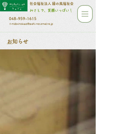
​​​​​社会福祉法人 緑の風福祉会
みさとで、笑顔いっぱい！
048-959-1615
f-midorinokaze@asahi-net.email.ne.jp
​
お知らせ