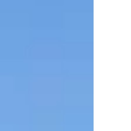
仲間も職員も美味しくいただきました♪ 来年の
納涼祭も楽しみですが、今年の１２月には新し
い事業所ができて引っ越しも控えているので、
来年はどのように開催されるのか…今から楽し
みです！