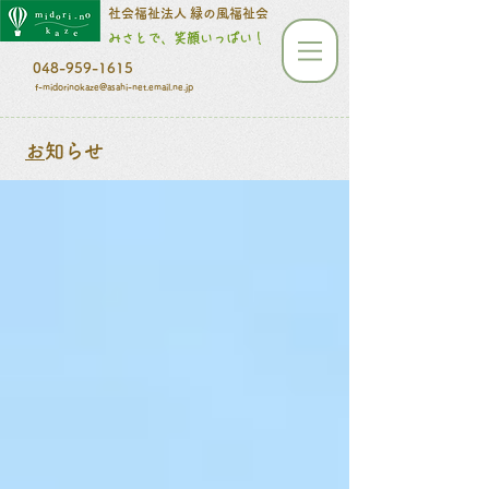
​​​​​社会福祉法人 緑の風福祉会
みさとで、笑顔いっぱい！
048-959-1615
f-midorinokaze@asahi-net.email.ne.jp
​
お知らせ