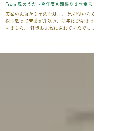
2023年4月26日
From 風のうた～今年度も頑張ります宣言～
前回の更新から早数か月…。 気が付いたら
桜も散って若葉が芽吹き、新年度が始まって
いました。 皆様お元気にされていたでしょ
うか？ さて、毎年の事ですが、３月～４月
にかけての季節の変わり目は、何となくソワ
ソワする時期です。大小問わず、環境の変化
というものは職員だけでなく、仲間た...