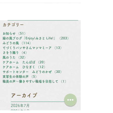
しゃいます。今回は社会福祉士の実習で体験
をされた方の声です。ふれあい広場にもボラ
ンティアとして参加していただきました。
実習生の感想です 「私は今まで障がい者の
方と関わったことがなく、授業で学ん...
カテゴリー
お知らせ
（51）
51件の記事
緑の風ブログ「Enjoy!みさと Life!」
（203）
203件の記事
みどりの風
（114）
114件の記事
てづくりパンやさんマンマミーア
（13）
13件の記事
さをり織り
（4）
4件の記事
風のうた
（32）
32件の記事
ケアホーム たんぽぽ
（20）
20件の記事
ケアホーム ひなぎく
（12）
12件の記事
サポートセンター みどりのかぜ
（30）
30件の記事
実習生の体験の声
（5）
5件の記事
職員の声～働きやすい職場を目指して
（1）
1件の記事