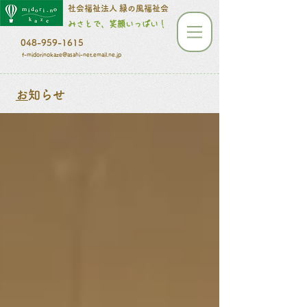
​​​​​社会福祉法人 緑の風福祉会
みさとで、笑顔いっぱい！
048-959-1615
f-midorinokaze@asahi-net.email.ne.jp
​
お知らせ