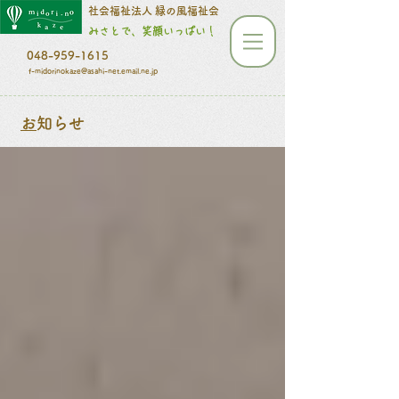
​​​​​社会福祉法人 緑の風福祉会
みさとで、笑顔いっぱい！
048-959-1615
f-midorinokaze@asahi-net.email.ne.jp
​
お知らせ