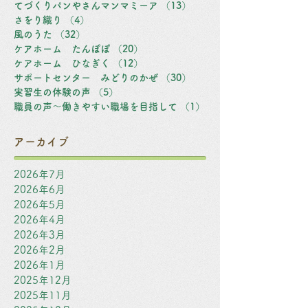
てづくりパンやさんマンマミーア
（13）
13件の記事
さをり織り
（4）
4件の記事
風のうた
（32）
32件の記事
ケアホーム たんぽぽ
（20）
20件の記事
ケアホーム ひなぎく
（12）
12件の記事
サポートセンター みどりのかぜ
（30）
30件の記事
実習生の体験の声
（5）
5件の記事
職員の声～働きやすい職場を目指して
（1）
1件の記事
アーカイブ
2026年7月
2026年6月
2026年5月
2026年4月
2026年3月
2026年2月
2026年1月
2025年12月
2025年11月