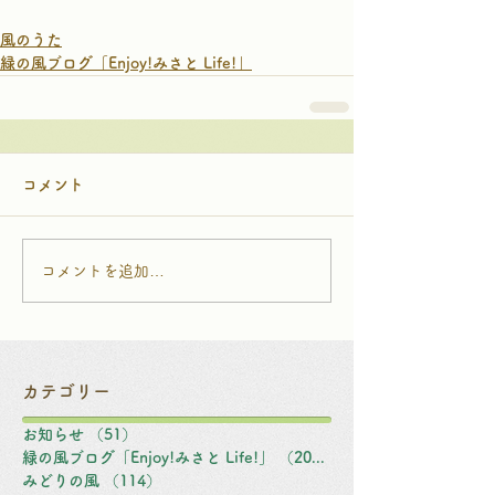
風のうた
緑の風ブログ「Enjoy!みさと Life!」
コメント
コメントを追加…
カテゴリー
お知らせ
（51）
51件の記事
緑の風ブログ「Enjoy!みさと Life!」
（203）
203件の記事
みどりの風
（114）
114件の記事