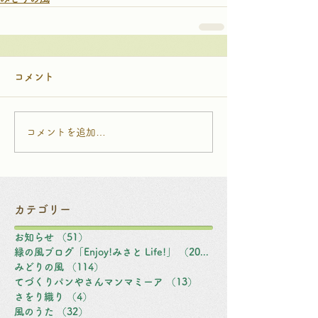
コメント
コメントを追加…
カテゴリー
お知らせ
（51）
51件の記事
緑の風ブログ「Enjoy!みさと Life!」
（203）
203件の記事
みどりの風
（114）
114件の記事
てづくりパンやさんマンマミーア
（13）
13件の記事
さをり織り
（4）
4件の記事
風のうた
（32）
32件の記事