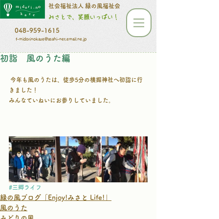
​​​​​社会福祉法人 緑の風福祉会
みさとで、笑顔いっぱい！
048-959-1615
f-midorinokaze@asahi-net.email.ne.jp
初詣 風のうた編
 今年も風のうたは、徒歩5分の横掘神社へ初詣に行
きました！
みんなていねいにお参りしていました。
#三郷ライフ
緑の風ブログ「Enjoy!みさと Life!」
風のうた
みどりの風